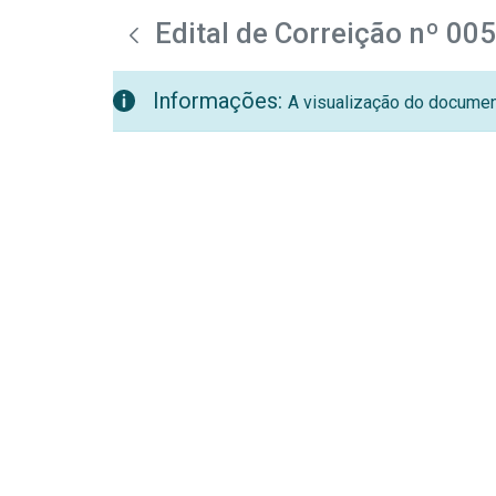
teste descricao
Pular para o Conteúdo principal
Edital de Correição nº 00
Informações:
A visualização do document