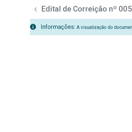
teste descricao
Pular para o Conteúdo principal
Edital de Correição nº 00
Informações:
A visualização do document