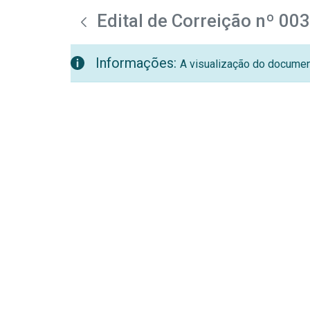
teste descricao
Pular para o Conteúdo principal
Edital de Correição nº 00
Informações:
A visualização do document