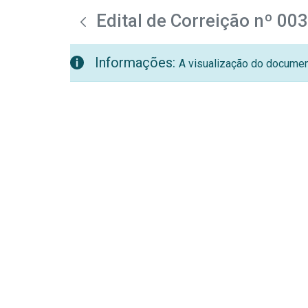
teste descricao
Pular para o Conteúdo principal
Edital de Correição nº 00
Informações:
A visualização do document