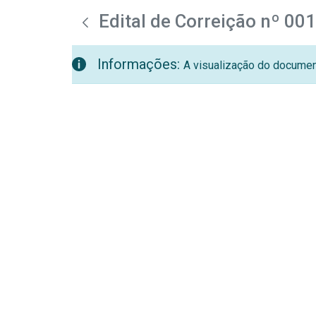
teste descricao
Pular para o Conteúdo principal
Edital de Correição nº 00
Informações:
A visualização do document