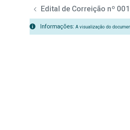
teste descricao
Pular para o Conteúdo principal
Edital de Correição nº 00
Informações:
A visualização do document