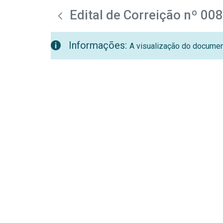
teste descricao
Pular para o Conteúdo principal
Edital de Correição nº 00
Informações:
A visualização do document