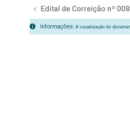
teste descricao
Pular para o Conteúdo principal
Edital de Correição nº 00
Informações:
A visualização do document