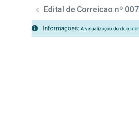
teste descricao
Pular para o Conteúdo principal
Edital de Correicao nº 00
Informações:
A visualização do document