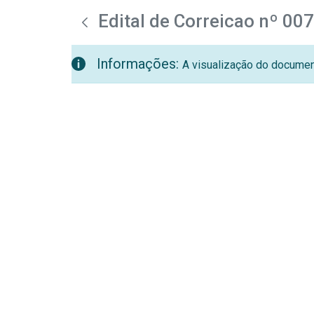
teste descricao
Pular para o Conteúdo principal
Edital de Correicao nº 00
Informações:
A visualização do document