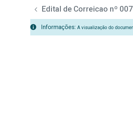
teste descricao
Pular para o Conteúdo principal
Edital de Correicao nº 00
Informações:
A visualização do document