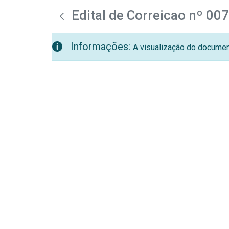
teste descricao
Pular para o Conteúdo principal
Edital de Correicao nº 00
Informações:
A visualização do document