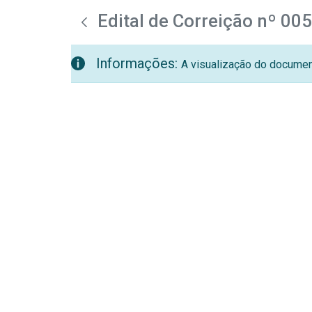
teste descricao
Pular para o Conteúdo principal
Edital de Correição nº 00
Informações:
A visualização do document