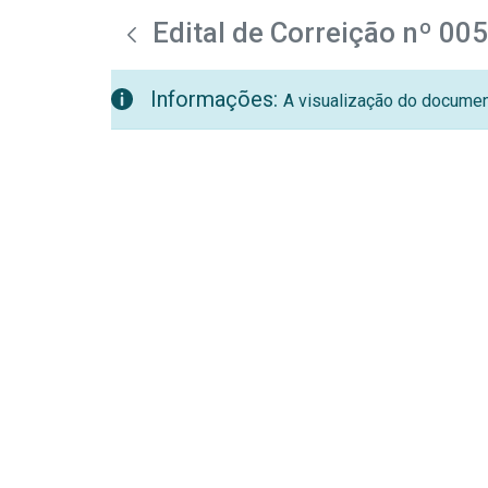
teste descricao
Pular para o Conteúdo principal
Edital de Correição nº 00
Informações:
A visualização do document