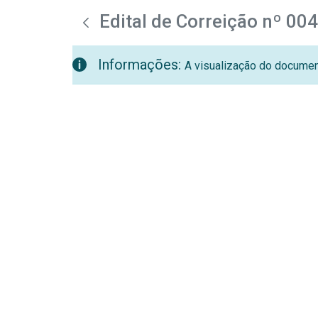
teste descricao
Pular para o Conteúdo principal
Edital de Correição nº 00
Informações:
A visualização do document