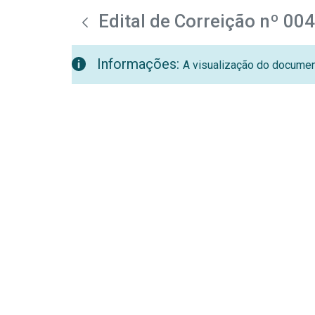
teste descricao
Pular para o Conteúdo principal
Edital de Correição nº 00
Informações:
A visualização do document