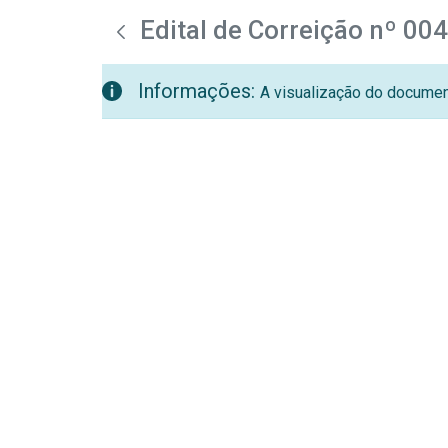
teste descricao
Pular para o Conteúdo principal
Edital de Correição nº 00
Informações:
A visualização do document