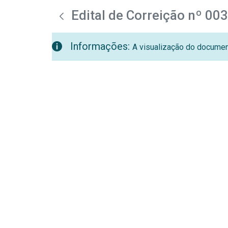
teste descricao
Pular para o Conteúdo principal
Edital de Correição nº 00
Informações:
A visualização do document