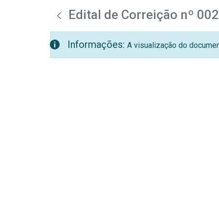
teste descricao
Pular para o Conteúdo principal
Edital de Correição nº 00
Informações:
A visualização do document