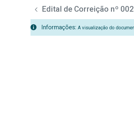
teste descricao
Pular para o Conteúdo principal
Edital de Correição nº 00
Informações:
A visualização do document