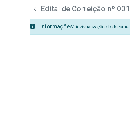
teste descricao
Pular para o Conteúdo principal
Edital de Correição nº 00
Informações:
A visualização do document