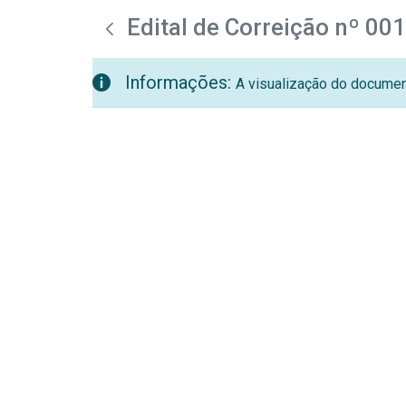
teste descricao
Pular para o Conteúdo principal
Edital de Correição nº 00
Informações:
A visualização do document