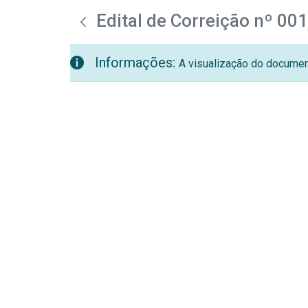
teste descricao
Pular para o Conteúdo principal
Edital de Correição nº 00
Informações:
A visualização do document