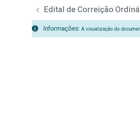
teste descricao
Pular para o Conteúdo principal
Edital de Correição Ordin
Informações:
A visualização do document