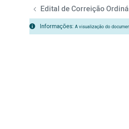
teste descricao
Pular para o Conteúdo principal
Edital de Correição Ordin
Informações:
A visualização do document