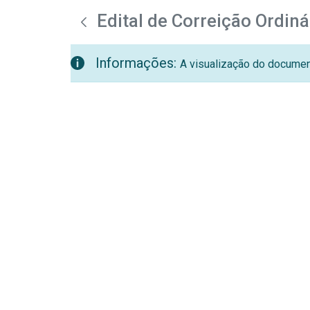
teste descricao
Pular para o Conteúdo principal
Edital de Correição Ordin
Informações:
A visualização do document