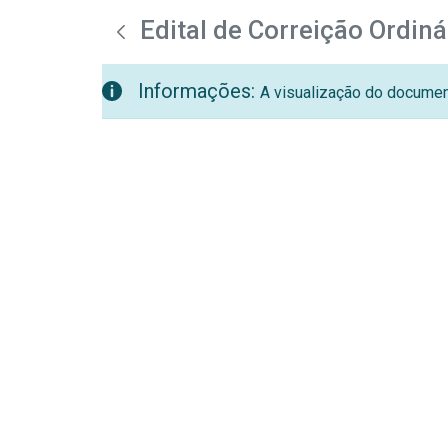
teste descricao
Pular para o Conteúdo principal
Edital de Correição Ordin
Informações:
A visualização do document