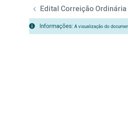
teste descricao
Pular para o Conteúdo principal
Edital Correição Ordinári
Informações:
A visualização do document