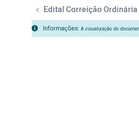
teste descricao
Pular para o Conteúdo principal
Edital Correição Ordinári
Informações:
A visualização do document