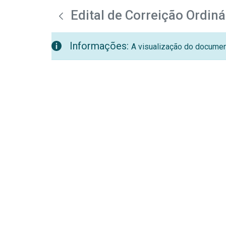
teste descricao
Pular para o Conteúdo principal
Edital de Correição Ordin
Informações:
A visualização do document