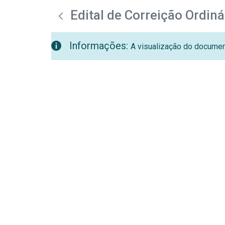
teste descricao
Pular para o Conteúdo principal
Edital de Correição Ordin
Informações:
A visualização do document