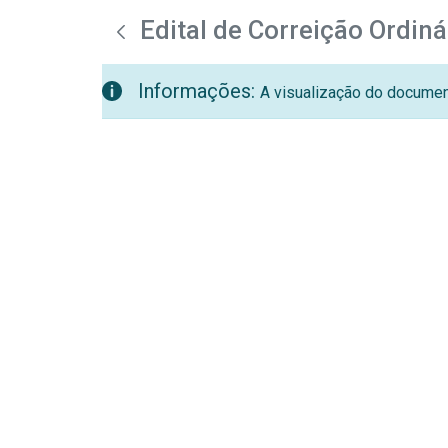
teste descricao
Pular para o Conteúdo principal
Edital de Correição Ordiná
Informações:
A visualização do document