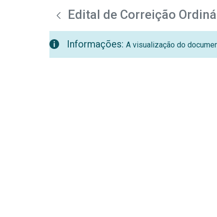
teste descricao
Pular para o Conteúdo principal
Edital de Correição Ordin
Informações:
A visualização do document