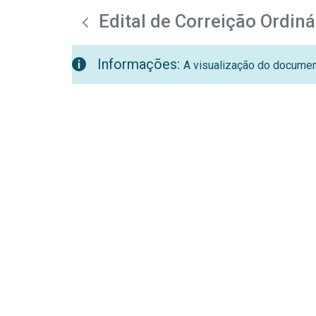
teste descricao
Pular para o Conteúdo principal
Edital de Correição Ordin
Informações:
A visualização do document