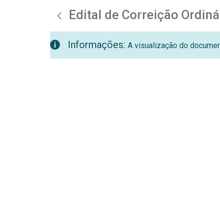
teste descricao
Pular para o Conteúdo principal
Edital de Correição Ordiná
Informações:
A visualização do document