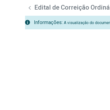
teste descricao
Pular para o Conteúdo principal
Edital de Correição Ordiná
Informações:
A visualização do document