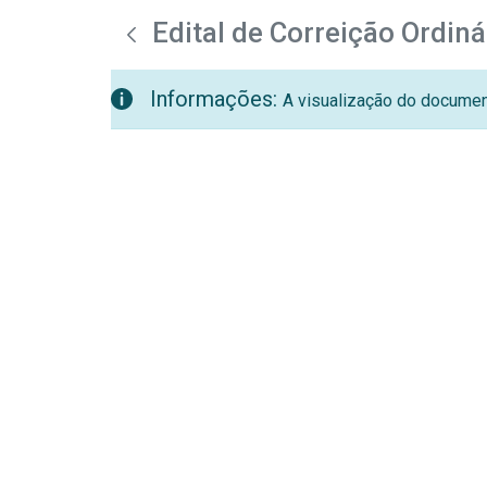
teste descricao
Pular para o Conteúdo principal
Edital de Correição Ordin
Informações:
A visualização do document