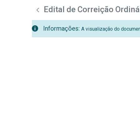
teste descricao
Pular para o Conteúdo principal
Edital de Correição Ordiná
Informações:
A visualização do document