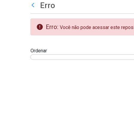
teste descricao
Erro
Pular para o Conteúdo principal
Voltar
Erro:
Você não pode acessar este reposit
Ordenar