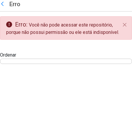
teste descricao
Erro
Pular para o Conteúdo principal
Voltar
Erro:
Você não pode acessar este repositório,
Fec
porque não possui permissão ou ele está indisponível.
Ordenar