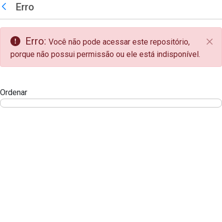
teste descricao
Erro
Pular para o Conteúdo principal
Voltar
Erro:
Você não pode acessar este repositório,
Fec
porque não possui permissão ou ele está indisponível.
Ordenar