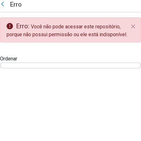
teste descricao
Erro
Pular para o Conteúdo principal
Voltar
Erro:
Você não pode acessar este repositório,
Fec
porque não possui permissão ou ele está indisponível.
Ordenar