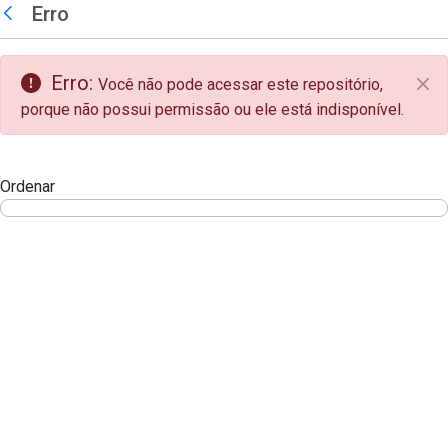
teste descricao
Erro
Pular para o Conteúdo principal
Voltar
Erro:
Você não pode acessar este repositório,
Fec
porque não possui permissão ou ele está indisponível.
Ordenar