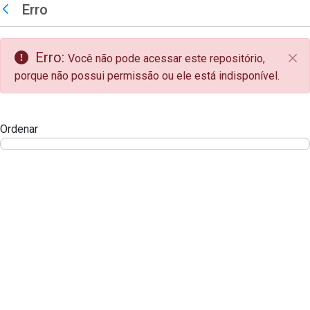
teste descricao
Erro
Pular para o Conteúdo principal
Voltar
Erro:
Você não pode acessar este repositório,
Fec
porque não possui permissão ou ele está indisponível.
Ordenar