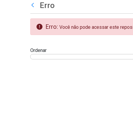
teste descricao
Erro
Pular para o Conteúdo principal
Voltar
Erro:
Você não pode acessar este reposit
Ordenar