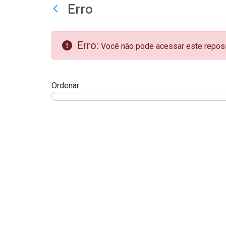
teste descricao
Erro
Pular para o Conteúdo principal
Voltar
Erro:
Você não pode acessar este reposit
Ordenar