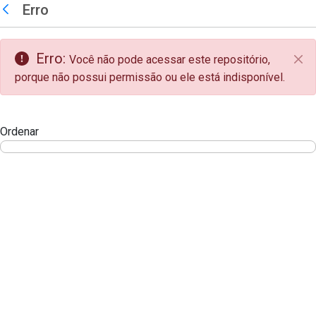
teste descricao
Erro
Pular para o Conteúdo principal
Voltar
Erro:
Você não pode acessar este repositório,
Fec
porque não possui permissão ou ele está indisponível.
Ordenar