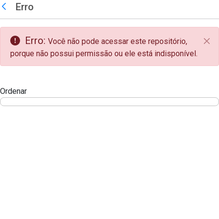
teste descricao
Erro
Pular para o Conteúdo principal
Voltar
Erro:
Você não pode acessar este repositório,
Fec
porque não possui permissão ou ele está indisponível.
Ordenar