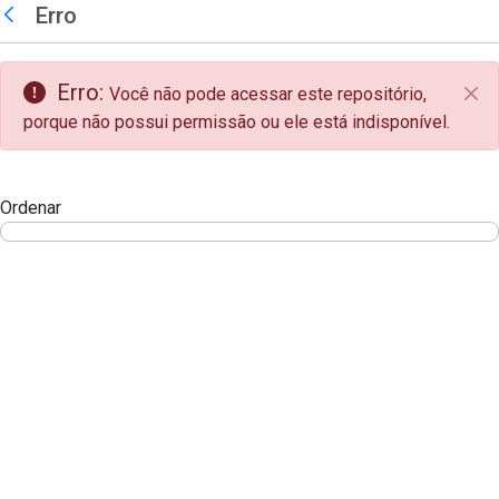
teste descricao
Erro
Pular para o Conteúdo principal
Voltar
Erro:
Você não pode acessar este repositório,
Fec
porque não possui permissão ou ele está indisponível.
Ordenar