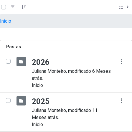
teste descricao
Pular para o Conteúdo principal
Início
Pastas
2026
Juliana Monteiro, modificado 6 Meses
atrás.
Início
2025
Juliana Monteiro, modificado 11
Meses atrás.
Início